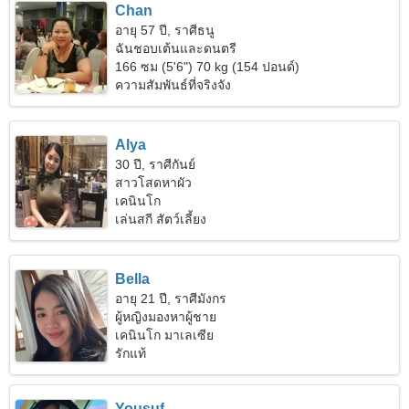
Chan
อายุ 57 ปี, ราศีธนู
ฉันชอบเต้นและดนตรี
166 ซม (5'6") 70 kg (154 ปอนด์)
ความสัมพันธ์ที่จริงจัง
Alya
30 ปี, ราศีกันย์
สาวโสดหาผัว
เคนินโก
เล่นสกี สัตว์เลี้ยง
Bella
อายุ 21 ปี, ราศีมังกร
ผู้หญิงมองหาผู้ชาย
เคนินโก มาเลเซีย
รักแท้
Yousuf