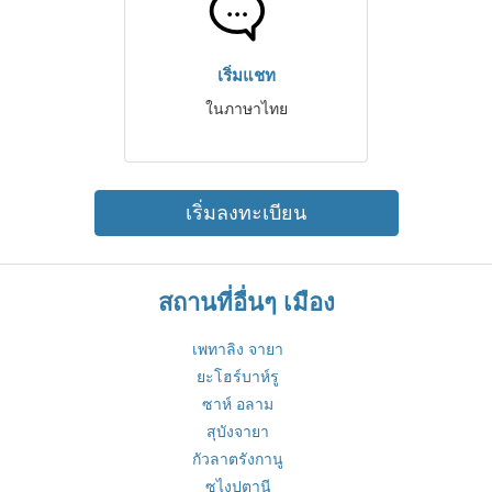
เริ่มแชท
ในภาษาไทย
เริ่มลงทะเบียน
สถานที่อื่นๆ เมือง
เพทาลิง จายา
ยะโฮร์บาห์รู
ซาห์ อลาม
สุบังจายา
กัวลาตรังกานู
ซูไงปตานี