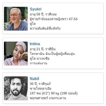
Syukri
อายุ 58 ปี, ราศีเมษ
ผู้ชายกำลังมองหาหญิงชรา 47-54
คูไล
ความสัมพันธ์ที่แท้จริง
Irdina
อายุ 21 ปี, ราศีมีน
โทรหาฉัน ฉันเป็นผู้หญิงที่อบอุ่น
คูไล มาเลเซีย
การแต่งงาน
Nabil
36 ปี, ราศีกุมภ์
ชายโสดหาเมีย
187 ซม (6'2") 90 kg (198 ปอนด์)
พฤกษศาสตร์ เกมกระดาน