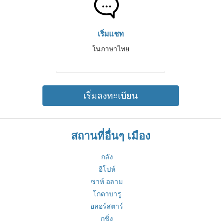
เริ่มแชท
ในภาษาไทย
เริ่มลงทะเบียน
สถานที่อื่นๆ เมือง
กลัง
อีโปห์
ซาห์ อลาม
โกตาบารู
อลอร์สตาร์
กูชิ่ง