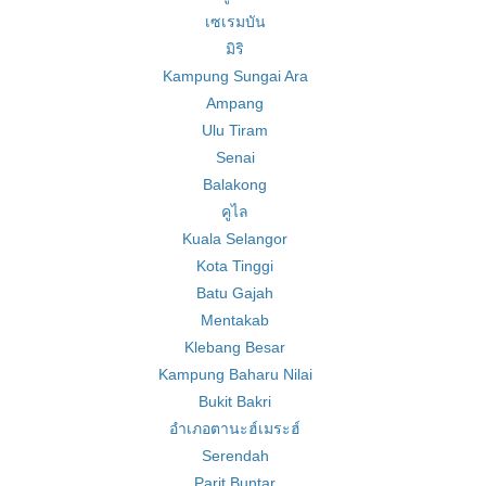
เซเรมบัน
มิริ
Kampung Sungai Ara
Ampang
Ulu Tiram
Senai
Balakong
คูไล
Kuala Selangor
Kota Tinggi
Batu Gajah
Mentakab
Klebang Besar
Kampung Baharu Nilai
Bukit Bakri
อำเภอตานะฮ์เมระฮ์
Serendah
Parit Buntar