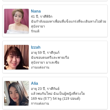
Nana
41 ปี, ราศีพิจิก
ฉันกำลังมองหาเพื่อนที่แข็งแกร่งที่จะเดินทางไปด้วย
กัน
สุบังจายา
รักแท้
Izzah
อายุ 59 ปี, ราศีกุมภ์
ฉันชอบดนตรีและพายเรือ
สุบังจายา มาเลเซีย
งานแต่งงาน
Alia
อายุ 23 ปี, ราศีกันย์
แล้วพบกันใหม่ ฉันเป็นผู้หญิงที่ห่วงใย
169 ซม (5'7") 54 kg (119 ปอนด์)
การแต่งงาน